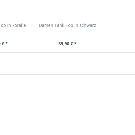
p in koralle
Damen Tank-Top in schwarz
 € *
39,90 € *