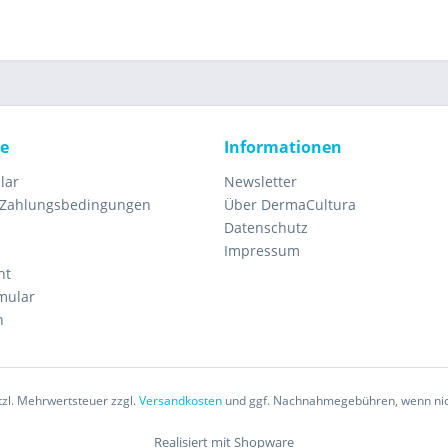
ce
Informationen
lar
Newsletter
 Zahlungsbedingungen
Über DermaCultura
Datenschutz
Impressum
ht
mular
n
etzl. Mehrwertsteuer zzgl.
Versandkosten
und ggf. Nachnahmegebühren, wenn nic
Realisiert mit Shopware