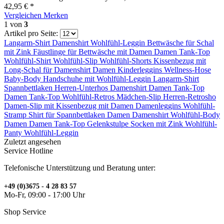
42,95 € *
Vergleichen
Merken
1
von
3
Artikel pro Seite:
Langarm-Shirt
Damenshirt
Wohlfühl-Leggin
Bettwäsche für
Schal
mit Zink
Fäustlinge für
Bettwäsche mit
Damen
Damen Tank-Top
Wohlfühl-Shirt
Wohlfühl-Slip
Wohlfühl-Shorts
Kissenbezug mit
Long-Schal für
Damenshirt
Damen
Kinderleggins
Wellness-Hose
Baby-Body
Handschuhe mit
Wohlfühl-Leggin
Langarm-Shirt
Spannbettlaken
Herren-Unterhos
Damenshirt
Damen Tank-Top
Damen Tank-Top
Wohlfühl-Retros
Mädchen-Slip
Herren-Retrosho
Damen-Slip mit
Kissenbezug mit
Damen
Damenleggins
Wohlfühl-
Stramp
Shirt für
Spannbettlaken
Damen
Damenshirt
Wohlfühl-Body
Damen
Damen Tank-Top
Gelenkstulpe
Socken mit Zink
Wohlfühl-
Panty
Wohlfühl-Leggin
Zuletzt angesehen
Service Hotline
Telefonische Unterstützung und Beratung unter:
+49 (0)3675 - 4 28 83 57
Mo-Fr, 09:00 - 17:00 Uhr
Shop Service